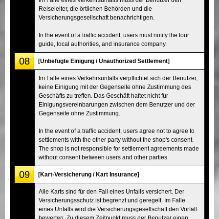
Reiseleiter, die örtlichen Behörden und die
Versicherungsgesellschaft benachrichtigen.
In the event of a traffic accident, users must notify the tour
guide, local authorities, and insurance company.
08
[Unbefugte Einigung / Unauthorized Settlement]
Im Falle eines Verkehrsunfalls verpflichtet sich der Benutzer,
keine Einigung mit der Gegenseite ohne Zustimmung des
Geschäfts zu treffen. Das Geschäft haftet nicht für
Einigungsvereinbarungen zwischen dem Benutzer und der
Gegenseite ohne Zustimmung.
In the event of a traffic accident, users agree not to agree to
settlements with the other party without the shop's consent.
The shop is not responsible for settlement agreements made
without consent between users and other parties.
09
[Kart-Versicherung / Kart Insurance]
Alle Karts sind für den Fall eines Unfalls versichert. Der
Versicherungsschutz ist begrenzt und geregelt. Im Falle
eines Unfalls wird die Versicherungsgesellschaft den Vorfall
bewerten. Zu diesem Zeitpunkt muss der Benutzer einen