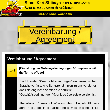
Street Kart Shibuya
OPEN 10:00-22:00
📞+81-80-9999-2525
📧
shina@kart.st
MENÜ/Shop wechseln
START
Vereinbarung /
Über uns
Spezifikationen
Preise
Agreement
Anfahrt
Bewertungen
FAQ
Unternehmen
Buchung
Shop wechseln
Vereinbarung / Agreement
Tokio Shinagawa
Tokio Akihabara#1
[Einhaltung der Nutzungsbedingungen / Compliance with
00
the Terms of Use]
Tokio Akihabara#2
Tokio Shibuya
Die folgenden "Geschäftsbedingungen" sind in englischer
Tokio Shibuya Annex
Tokio Bucht
Sprache verfasst. Alle Benutzer stimmen zu und verstehen,
dass die englische Version die offizielle
Tokio Asakusa
Osaka
"Geschäftsbedingungen" über jede übersetzte Version ist.
Okinawa
The following "Terms of Use" are written in English. All users
agree and understand that the English version is the official