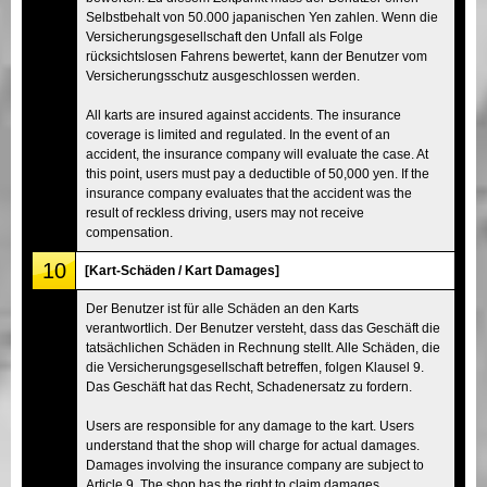
Selbstbehalt von 50.000 japanischen Yen zahlen. Wenn die
Versicherungsgesellschaft den Unfall als Folge
rücksichtslosen Fahrens bewertet, kann der Benutzer vom
Versicherungsschutz ausgeschlossen werden.
All karts are insured against accidents. The insurance
coverage is limited and regulated. In the event of an
accident, the insurance company will evaluate the case. At
this point, users must pay a deductible of 50,000 yen. If the
insurance company evaluates that the accident was the
result of reckless driving, users may not receive
compensation.
10
[Kart-Schäden / Kart Damages]
Der Benutzer ist für alle Schäden an den Karts
verantwortlich. Der Benutzer versteht, dass das Geschäft die
tatsächlichen Schäden in Rechnung stellt. Alle Schäden, die
die Versicherungsgesellschaft betreffen, folgen Klausel 9.
Das Geschäft hat das Recht, Schadenersatz zu fordern.
Users are responsible for any damage to the kart. Users
understand that the shop will charge for actual damages.
Damages involving the insurance company are subject to
Article 9. The shop has the right to claim damages.