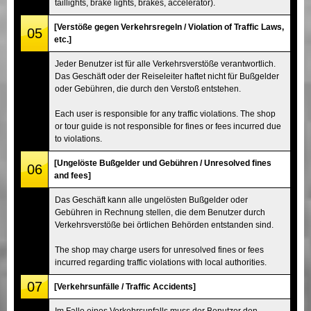
taillights, brake lights, brakes, accelerator).
[Verstöße gegen Verkehrsregeln / Violation of Traffic Laws,
05
etc.]
Jeder Benutzer ist für alle Verkehrsverstöße verantwortlich.
Das Geschäft oder der Reiseleiter haftet nicht für Bußgelder
oder Gebühren, die durch den Verstoß entstehen.
Each user is responsible for any traffic violations. The shop
or tour guide is not responsible for fines or fees incurred due
to violations.
[Ungelöste Bußgelder und Gebühren / Unresolved fines
06
and fees]
Das Geschäft kann alle ungelösten Bußgelder oder
Gebühren in Rechnung stellen, die dem Benutzer durch
Verkehrsverstöße bei örtlichen Behörden entstanden sind.
The shop may charge users for unresolved fines or fees
incurred regarding traffic violations with local authorities.
07
[Verkehrsunfälle / Traffic Accidents]
Im Falle eines Verkehrsunfalls muss der Benutzer den