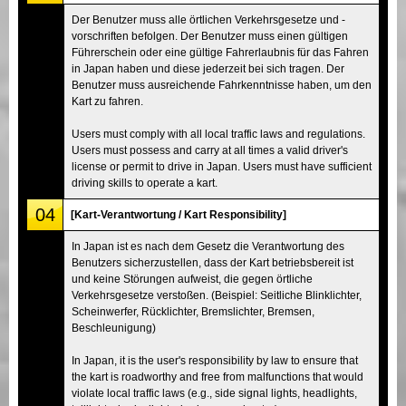
Der Benutzer muss alle örtlichen Verkehrsgesetze und -
vorschriften befolgen. Der Benutzer muss einen gültigen
Führerschein oder eine gültige Fahrerlaubnis für das Fahren
in Japan haben und diese jederzeit bei sich tragen. Der
Benutzer muss ausreichende Fahrkenntnisse haben, um den
Kart zu fahren.
Users must comply with all local traffic laws and regulations.
Users must possess and carry at all times a valid driver's
license or permit to drive in Japan. Users must have sufficient
driving skills to operate a kart.
04
[Kart-Verantwortung / Kart Responsibility]
In Japan ist es nach dem Gesetz die Verantwortung des
Benutzers sicherzustellen, dass der Kart betriebsbereit ist
und keine Störungen aufweist, die gegen örtliche
Verkehrsgesetze verstoßen. (Beispiel: Seitliche Blinklichter,
Scheinwerfer, Rücklichter, Bremslichter, Bremsen,
Beschleunigung)
In Japan, it is the user's responsibility by law to ensure that
the kart is roadworthy and free from malfunctions that would
violate local traffic laws (e.g., side signal lights, headlights,