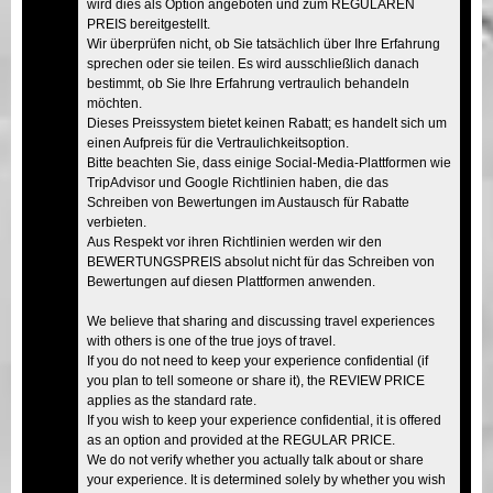
wird dies als Option angeboten und zum REGULÄREN
PREIS bereitgestellt.
Wir überprüfen nicht, ob Sie tatsächlich über Ihre Erfahrung
sprechen oder sie teilen. Es wird ausschließlich danach
bestimmt, ob Sie Ihre Erfahrung vertraulich behandeln
möchten.
Dieses Preissystem bietet keinen Rabatt; es handelt sich um
einen Aufpreis für die Vertraulichkeitsoption.
Bitte beachten Sie, dass einige Social-Media-Plattformen wie
TripAdvisor und Google Richtlinien haben, die das
Schreiben von Bewertungen im Austausch für Rabatte
verbieten.
Aus Respekt vor ihren Richtlinien werden wir den
BEWERTUNGSPREIS absolut nicht für das Schreiben von
Bewertungen auf diesen Plattformen anwenden.
We believe that sharing and discussing travel experiences
with others is one of the true joys of travel.
If you do not need to keep your experience confidential (if
you plan to tell someone or share it), the REVIEW PRICE
applies as the standard rate.
If you wish to keep your experience confidential, it is offered
as an option and provided at the REGULAR PRICE.
We do not verify whether you actually talk about or share
your experience. It is determined solely by whether you wish