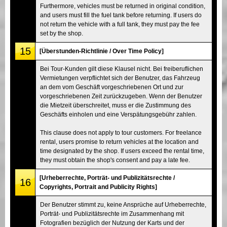
Furthermore, vehicles must be returned in original condition,
and users must fill the fuel tank before returning. If users do
not return the vehicle with a full tank, they must pay the fee
set by the shop.
15
[Überstunden-Richtlinie / Over Time Policy]
Bei Tour-Kunden gilt diese Klausel nicht. Bei freiberuflichen
Vermietungen verpflichtet sich der Benutzer, das Fahrzeug
an dem vom Geschäft vorgeschriebenen Ort und zur
vorgeschriebenen Zeit zurückzugeben. Wenn der Benutzer
die Mietzeit überschreitet, muss er die Zustimmung des
Geschäfts einholen und eine Verspätungsgebühr zahlen.
This clause does not apply to tour customers. For freelance
rental, users promise to return vehicles at the location and
time designated by the shop. If users exceed the rental time,
they must obtain the shop's consent and pay a late fee.
[Urheberrechte, Porträt- und Publizitätsrechte /
16
Copyrights, Portrait and Publicity Rights]
Der Benutzer stimmt zu, keine Ansprüche auf Urheberrechte,
Porträt- und Publizitätsrechte im Zusammenhang mit
Fotografien bezüglich der Nutzung der Karts und der